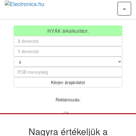
=
NYÁK árkalkulátor:
Reklámozás:
Nagyra értékeljük a