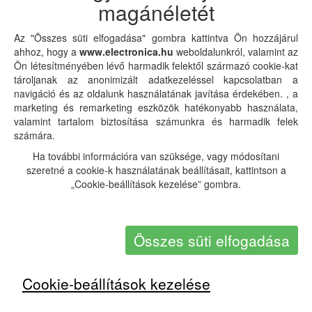
magánéletét
© Electronica.hu. All rights reserved.
Ha bármilyen kérdése van, kérjük,
lépjen velünk
Az "Összes süti elfogadása" gombra kattintva Ön hozzájárul
kapcsolatba
.
Contact
|
Cookie-fájlok
|
Adatvédelmi
ahhoz, hogy a
www.electronica.hu
weboldalunkról, valamint az
irányelvek
.
Ön létesítményében lévő harmadik felektől származó cookie-kat
Ha további információra van szüksége, vagy módosítani
tároljanak az anonimizált adatkezeléssel kapcsolatban a
szeretné a cookie-k használatának beállításait, kattintson a
navigáció és az oldalunk használatának javítása érdekében. , a
„Cookie-beállítások kezelése” gombra.
marketing és remarketing eszközök hatékonyabb használata,
valamint tartalom biztosítása számunkra és harmadik felek
számára.
Ha további információra van szüksége, vagy módosítani
szeretné a cookie-k használatának beállításait, kattintson a
„Cookie-beállítások kezelése” gombra.
Összes süti elfogadása
Cookie-beállítások kezelése